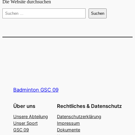
N
Die Website durchsuchen
a
S
Suchen
u
v
c
i
h
g
e
n
a
t
i
o
Badminton GSC 09
n
Über uns
Rechtliches & Datenschutz
Unsere Abteilung
Datenschutzerklärung
Unser Sport
Impressum
GSC 09
Dokumente