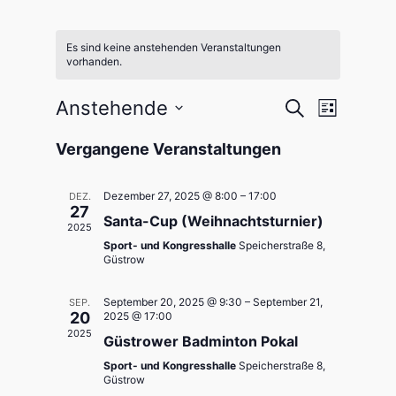
Es sind keine anstehenden Veranstaltungen
vorhanden.
V
V
Anstehende
S
L
u
e
D
i
e
c
Vergangene Veranstaltungen
s
r
a
h
t
r
a
e
t
e
Dezember 27, 2025 @ 8:00
–
17:00
DEZ.
n
u
a
27
Santa-Cup (Weihnachtsturnier)
s
m
2025
n
t
Sport- und Kongresshalle
Speicherstraße 8,
w
Güstrow
s
a
ä
h
l
t
September 20, 2025 @ 9:30
–
September 21,
SEP.
l
20
2025 @ 17:00
t
a
2025
e
Güstrower Badminton Pokal
u
n
l
n
Sport- und Kongresshalle
Speicherstraße 8,
Güstrow
.
g