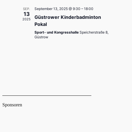
t
A
September 13, 2025 @ 9:30
–
18:00
SEP.
u
13
n
Güstrower Kinderbadminton
2025
s
n
Pokal
i
Sport- und Kongresshalle
Speicherstraße 8,
g
Güstrow
c
e
h
t
n
e
S
n
u
-
N
c
a
h
v
Sponsoren
i
e
g
u
a